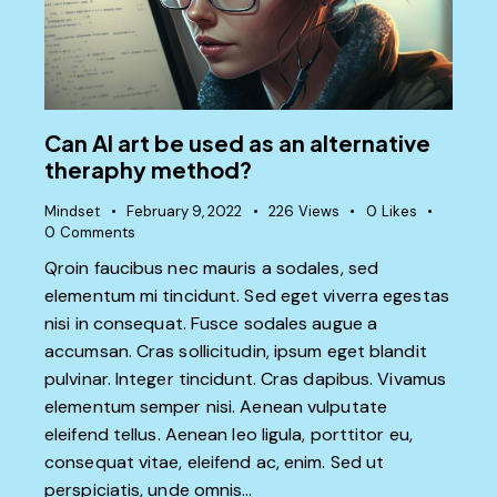
Can AI art be used as an alternative
theraphy method?
Mindset
February 9, 2022
226
Views
0
Likes
0
Comments
Qroin faucibus nec mauris a sodales, sed
elementum mi tincidunt. Sed eget viverra egestas
nisi in consequat. Fusce sodales augue a
accumsan. Cras sollicitudin, ipsum eget blandit
pulvinar. Integer tincidunt. Cras dapibus. Vivamus
elementum semper nisi. Aenean vulputate
eleifend tellus. Aenean leo ligula, porttitor eu,
consequat vitae, eleifend ac, enim. Sed ut
perspiciatis, unde omnis…