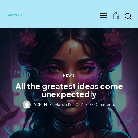
Searc
0
NEWS
All the greatest ideas come
unexpectedly
ADMIN
March 19, 2022
0
Comments