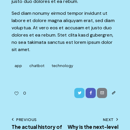
justo duo dolores et ea rebum.
Sed diam nonumy eirmod tempor invidunt ut
labore et dolore magna aliquyam erat, sed diam
voluptua. At vero eos et accusam et justo duo
dolores et ea rebum. Stet clita kasd gubergren,
no sea takimata sanctus est lorem ipsum dolor
sit amet.
app
chatbot
technology
Twitter
Facebook
Email
Copy
0
URL
to
Post
PREVIOUS
NEXT
clipboard
The actual history of
Why is the next-level
navigation