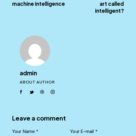
machine intelligence
art called
intelligent?
admin
ABOUT AUTHOR
facebook-
twitter-
dribble-
instagram
1
new
new
Leave a comment