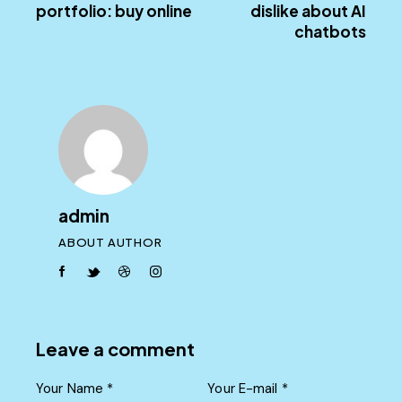
portfolio: buy online
dislike about AI
chatbots
admin
ABOUT AUTHOR
facebook-
twitter-
dribble-
instagram
1
new
new
Leave a comment