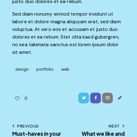
justo duo dolores et ea rebum.
Sed diam nonumy eirmod tempor invidunt ut
labore et dolore magna aliquyam erat, sed diam
voluptua. At vero eos et accusam et justo duo
dolores et ea rebum. Stet clita kasd gubergren,
no sea takimata sanctus est lorem ipsum dolor
sit amet.
design
portfolio
web
Twitter
Facebook
Email
Copy
0
URL
to
Post
PREVIOUS
NEXT
clipboard
Must-haves in your
What we like and
navigation