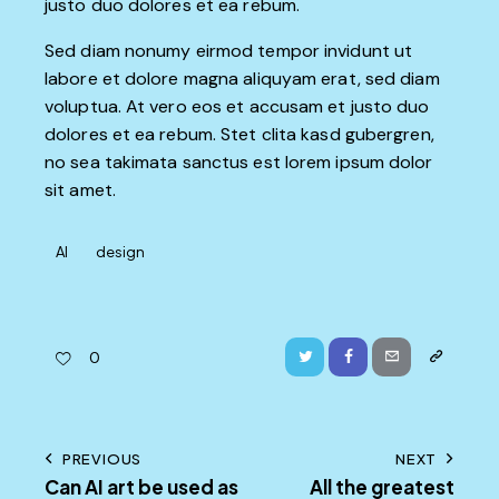
justo duo dolores et ea rebum.
Sed diam nonumy eirmod tempor invidunt ut
labore et dolore magna aliquyam erat, sed diam
voluptua. At vero eos et accusam et justo duo
dolores et ea rebum. Stet clita kasd gubergren,
no sea takimata sanctus est lorem ipsum dolor
sit amet.
AI
design
Twitter
Facebook
Email
Copy
0
URL
to
Post
PREVIOUS
NEXT
clipboard
Can AI art be used as
All the greatest
navigation