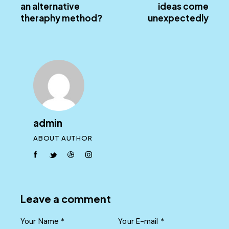
an alternative
ideas come
theraphy method?
unexpectedly
admin
ABOUT AUTHOR
facebook-
twitter-
dribble-
instagram
1
new
new
Leave a comment