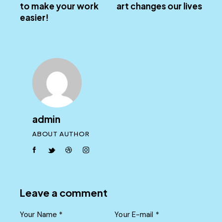
to make your work
art changes our lives
easier!
admin
ABOUT AUTHOR
facebook-
twitter-
dribble-
instagram
1
new
new
Leave a comment