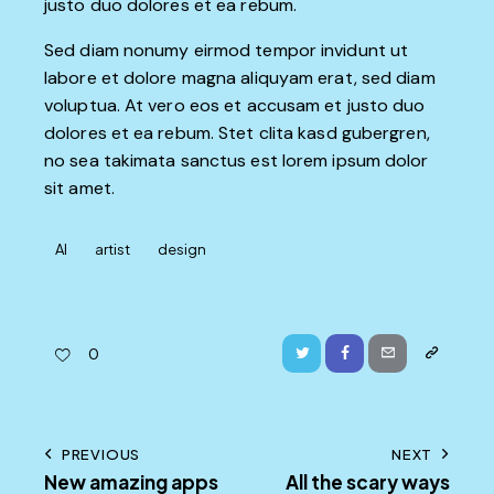
justo duo dolores et ea rebum.
Sed diam nonumy eirmod tempor invidunt ut
labore et dolore magna aliquyam erat, sed diam
voluptua. At vero eos et accusam et justo duo
dolores et ea rebum. Stet clita kasd gubergren,
no sea takimata sanctus est lorem ipsum dolor
sit amet.
AI
artist
design
Twitter
Facebook
Email
Copy
0
URL
to
Post
PREVIOUS
NEXT
clipboard
New amazing apps
All the scary ways
navigation