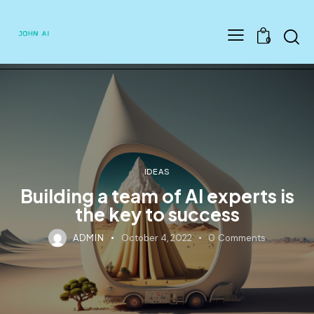
Searc
0
IDEAS
Building a team of AI experts is
the key to success
ADMIN
October 4, 2022
0
Comments