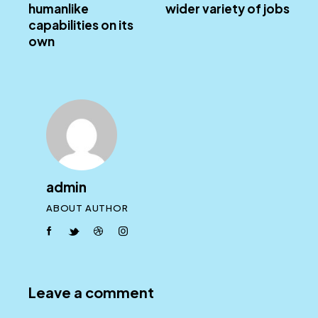
humanlike
wider variety of jobs
capabilities on its
own
admin
ABOUT AUTHOR
facebook-
twitter-
dribble-
instagram
1
new
new
Leave a comment