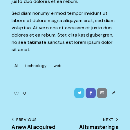
justo duo dolores et ea rebum.
Sed diam nonumy eirmod tempor invidunt ut
labore et dolore magna aliquyam erat, sed diam
voluptua. At vero eos et accusam et justo duo
dolores et ea rebum. Stet clita kasd gubergren,
no sea takimata sanctus est lorem ipsum dolor
sit amet.
AI
technology
web
Twitter
Facebook
Email
Copy
0
URL
to
Post
PREVIOUS
NEXT
clipboard
A new AI acquired
AI is mastering a
navigation